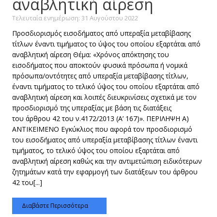
αναβλητική αίρεση
Τελευταία ενημέρωση: 31 Αυγούστου 2022
Προσδιορισμός εισοδήματος από υπεραξία μεταβίβασης
τίτλων έναντι τιμήματος το ύψος του οποίου εξαρτάται από
αναβλητική αίρεση Θέμα: «Χρόνος απόκτησης του
εισοδήματος που αποκτούν φυσικά πρόσωπα ή νομικά
πρόσωπα/οντότητες από υπεραξία μεταβίβασης τίτλων,
έναντι τιμήματος το τελικό ύψος του οποίου εξαρτάται από
αναβλητική αίρεση και λοιπές διευκρινίσεις σχετικά με τον
προσδιορισμό της υπεραξίας με βάση τις διατάξεις
του άρθρου 42 του ν.4172/2013 (Α’ 167)». ΠΕΡΙΛΗΨΗ Α)
ΑΝΤΙΚΕΙΜΕΝΟ Εγκύκλιος που αφορά τον προσδιορισμό
του εισοδήματος από υπεραξία μεταβίβασης τίτλων έναντι
τιμήματος, το τελικό ύψος του οποίου εξαρτάται από
αναβλητική αίρεση καθώς και την αντιμετώπιση ειδικότερων
ζητημάτων κατά την εφαρμογή των διατάξεων του άρθρου
42 του[...]
Διαβάστε Περισσότερα