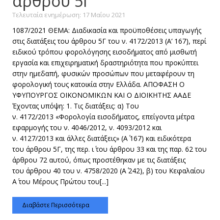
άρθρου 5Γ
Τελευταία ενημέρωση: 17 Μαΐου 2021
1087/2021 ΘΕΜΑ: Διαδικασία και προϋποθέσεις υπαγωγής
στις διατάξεις του άρθρου 5Γ του ν. 4172/2013 (Α’ 167), περί
ειδικού τρόπου φορολόγησης εισοδήματος από μισθωτή
εργασία και επιχειρηματική δραστηριότητα που προκύπτει
στην ημεδαπή, φυσικών προσώπων που μεταφέρουν τη
φορολογική τους κατοικία στην Ελλάδα. ΑΠΟΦΑΣΗ Ο
ΥΦΥΠΟΥΡΓΟΣ ΟΙΚΟΝΟΜΙΚΩΝ ΚΑΙ Ο ΔΙΟΙΚΗΤΗΣ ΑΑΔΕ
Έχοντας υπόψη: 1. Τις διατάξεις: α) Του
ν. 4172/2013 «Φορολογία εισοδήματος, επείγοντα μέτρα
εφαρμογής του ν. 4046/2012, ν. 4093/2012 και
ν. 4127/2013 και άλλες διατάξεις» (Α΄ 167) και ειδικότερα
του άρθρου 5Γ, της περ. ι΄ του άρθρου 33 και της παρ. 62 του
άρθρου 72 αυτού, όπως προστέθηκαν με τις διατάξεις
του άρθρου 40 του ν. 4758/2020 (Α΄ 242), β) του Κεφαλαίου
Α΄ του Μέρους Πρώτου του[...]
Διαβάστε Περισσότερα